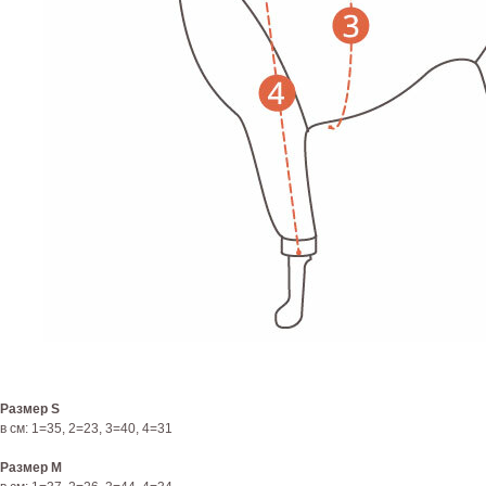
Размер S
в см: 1=35, 2=23, 3=40, 4=31
Размер M