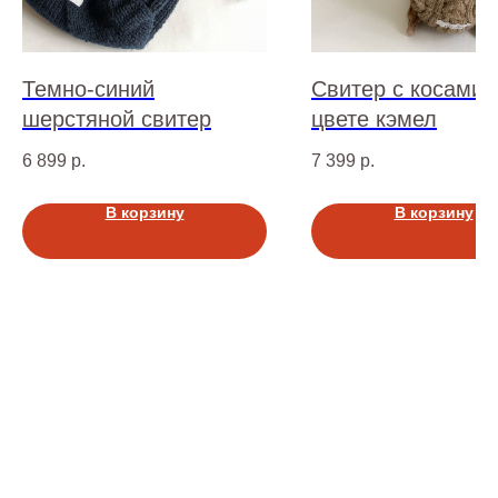
Темно-синий
Cвитер с косами 
шерстяной свитер
цвете кэмел
6 899
р.
7 399
р.
В корзину
В корзину